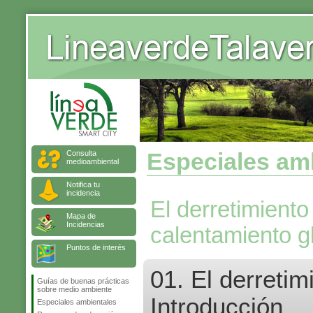
Consulta
Especiales am
medioambiental
Notifica tu
incidencia
El derretimiento
Mapa de
Incidencias
calentamiento g
Puntos de interés
01. El derretim
Guías de buenas prácticas
sobre medio ambiente
Introducción
Especiales ambientales