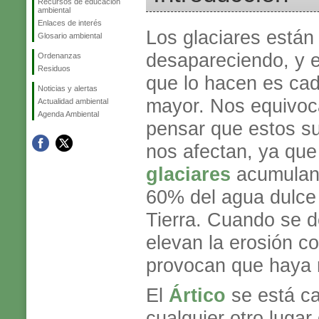
Recursos de educación
ambiental
Enlaces de interés
Los glaciares están
Glosario ambiental
desapareciendo, y el
Ordenanzas
Residuos
que lo hacen es ca
Noticias y alertas
mayor. Nos equivoc
Actualidad ambiental
Agenda Ambiental
pensar que estos s
nos afectan, ya que
glaciares
acumulan
60% del agua dulce 
Tierra. Cuando se de
elevan la erosión c
provocan que haya 
El
Ártico
se está ca
cualquier otro luga