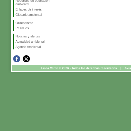
Recursos de educación
ambiental
Enlaces de interés
Glosario ambiental
Ordenanzas
Residuos
Noticias y alertas
Actualidad ambiental
Agenda Ambiental
Línea Verde ® 2026 - Todos los derechos reservados
|
Avis