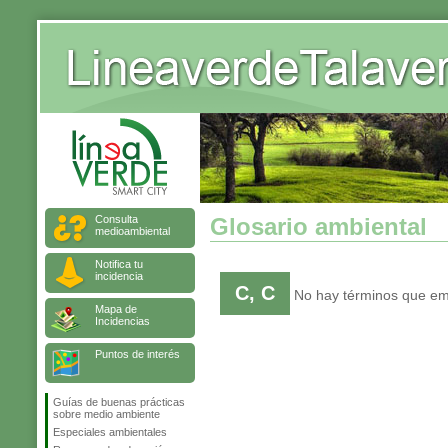
Consulta
Glosario ambiental
medioambiental
Notifica tu
incidencia
C, C
No hay términos que emp
Mapa de
Incidencias
Puntos de interés
Guías de buenas prácticas
sobre medio ambiente
Especiales ambientales